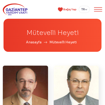
TR
Bağış Yap
Mütevelli Heyeti
Anasayfa
Mütevelli Heyeti